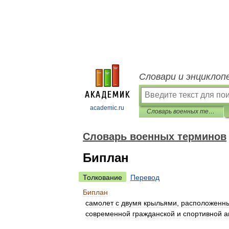
Словари и энциклоп
academic.ru
Словарь военных терминов
Словарь военных терминов
Биплан
Толкование
Перевод
Биплан
самолет
с
двумя
крыльями
,
расположенн
современной
гражданской
и
спортивной
а