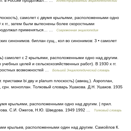
 гг. в России продолжал… …
Иллюстрированный энциклопедический
 плоскость), самолет с двумя крыльями, расположенными одно
 х гг., затем были вытеснены более скоростными
и продолжал применяться… …
Современная энциклопедия
ких синонимов. биплан сущ., кол во синонимов: 3 • самолет
сть) самолет с 2 крыльями, расположенными одно над другим.
учебных целей и сельскохозяйственных работ). В 1930 х гг.
коростных возможностей …
Большой Энциклопедический словарь
 приставки bi дву и planum плоскость) (авиац.). Аэроплан,
срн. моноплан. Толковый словарь Ушакова. Д.Н. Ушаков. 1935
умя крыльями, расположенными одно над другим. | прил.
гова. С.И. Ожегов, Н.Ю. Шведова. 1949 1992 …
Толковый словарь
ами крыльев, расположенными один над другим. Самойлов К.