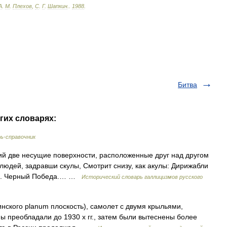
А
.
М
.
Плехов
,
С
.
Г
.
Шапкин
.
.
1988
.
Битва
гих словарях:
ь-справочник
ий две несущие поверхности, расположенные друг над другом
людей, задравши скулы, Смотрит снизу, как акулы: Дирижабли
. С. Черный Победа.… …
Исторический словарь галлицизмов русского
нского planum плоскость), самолет с двумя крыльями,
 преобладали до 1930 х гг., затем были вытеснены более