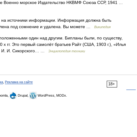
нное Военно морское Издательство НКВМФ Союза ССР, 1941 …
ок на источники информации. Информация должна быть
влена под сомнение и удалена. Вы можете …
Википедия
положенными один над другим. Бипланы были, по существу,
 х гг. Это первый самолёт братьев Райт (США, 1903 г.), «Илья
м И. И. Сикорского… …
Энциклопедия техники
ка
,
Реклама на сайте
18+
omla,
Drupal,
WordPress, MODx.