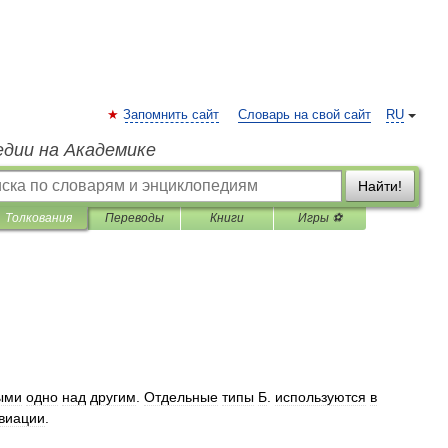
Запомнить сайт
Словарь на свой сайт
RU
едии на Академике
Найти!
Толкования
Переводы
Книги
Игры ⚽
ыми
одно
над
другим
.
Отдельные
типы
Б
.
используются
в
виации
.