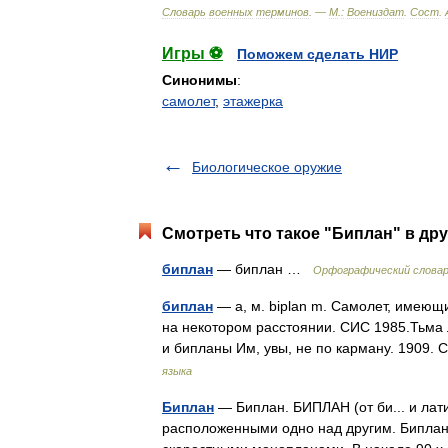
Словарь
военных
терминов
. —
М
.
:
Воениздат
.
Сост
.
Игры ⚽
Поможем сделать НИР
Синонимы
:
самолет
,
этажерка
Биологическое оружие
Смотреть что такое "Биплан" в дру
биплан
— биплан …
Орфографический словар
биплан
— а, м. biplan m. Самолет, имеющ
на некотором расстоянии. СИС 1985.Тьма 
и бипланы Им, увы, не по карману. 1909
языка
Биплан
— Биплан. БИПЛАН (от би... и лати
расположенными одно над другим. Бипланы