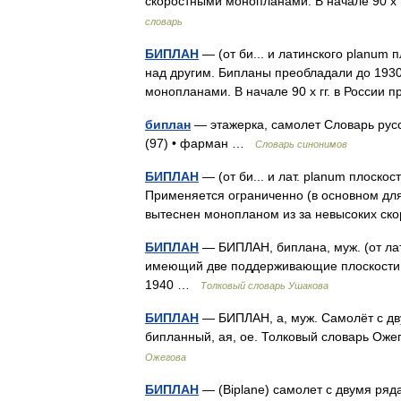
скоростными монопланами. В начале 90 х
словарь
БИПЛАН
— (от би... и латинского planum
над другим. Бипланы преобладали до 1930
монопланами. В начале 90 х гг. в Росси
биплан
— этажерка, самолет Словарь русс
(97) • фарман …
Словарь синонимов
БИПЛАН
— (от би... и лат. planum плоско
Применяется ограниченно (в основном для 
вытеснен монопланом из за невысоких с
БИПЛАН
— БИПЛАН, биплана, муж. (от лат.
имеющий две поддерживающие плоскости, 
1940 …
Толковый словарь Ушакова
БИПЛАН
— БИПЛАН, а, муж. Самолёт с дв
бипланный, ая, ое. Толковый словарь Оже
Ожегова
БИПЛАН
— (Biplane) самолет с двумя ряд