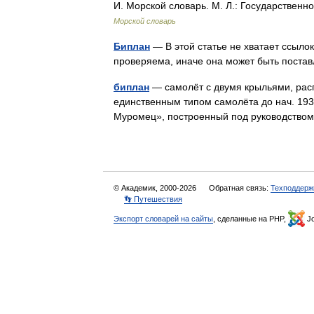
И. Морской словарь. М. Л.: Государстве
Морской словарь
Биплан
— В этой статье не хватает ссыл
проверяема, иначе она может быть поста
биплан
— самолёт с двумя крыльями, рас
единственным типом самолёта до нач. 1930
Муромец», построенный под руководство
© Академик, 2000-2026
Обратная связь:
Техподдерж
👣 Путешествия
Экспорт словарей на сайты
, сделанные на PHP,
Jo